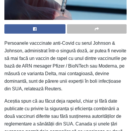
Persoanele vacccinate anti-Covid cu serul Johnson &
Johnson, administrat într-o singură doză, ar putea fi nevoite
să mai facă un vaccin de rapel cu unul dintre vaccinurile pe
bază de ARN mesager Pfizer / BioNTech sau Moderna, pe
măsură ce varianta Delta, mai contagioasă, devine
dominantă, sunt de părere unii experții în boli infecțioase
din SUA, relatează Reuters.
Aceștia spun că au făcut deja rapelul, chiar și fără date
publicate cu privire la siguranța și eficiența combinării a
două vaccinuri diferite sau fără susținerea autorităților de
reglementare a sănătății din SUA. Canada și unele țări