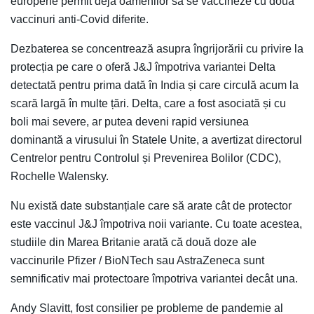
europene permit deja oamenilor să se vaccineze cu două
vaccinuri anti-Covid diferite.
Dezbaterea se concentrează asupra îngrijorării cu privire la
protecția pe care o oferă J&J împotriva variantei Delta
detectată pentru prima dată în India și care circulă acum la
scară largă în multe țări. Delta, care a fost asociată și cu
boli mai severe, ar putea deveni rapid versiunea
dominantă a virusului în Statele Unite, a avertizat directorul
Centrelor pentru Controlul și Prevenirea Bolilor (CDC),
Rochelle Walensky.
Nu există date substanțiale care să arate cât de protector
este vaccinul J&J împotriva noii variante. Cu toate acestea,
studiile din Marea Britanie arată că două doze ale
vaccinurile Pfizer / BioNTech sau AstraZeneca sunt
semnificativ mai protectoare împotriva variantei decât una.
Andy Slavitt, fost consilier pe probleme de pandemie al