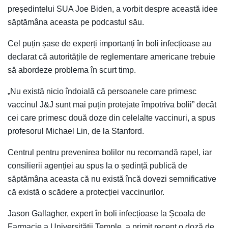
președintelui SUA Joe Biden, a vorbit despre această idee
săptămâna aceasta pe podcastul său.
Cel puțin șase de experți importanți în boli infecțioase au
declarat că autoritățile de reglementare americane trebuie
să abordeze problema în scurt timp.
„Nu există nicio îndoială că persoanele care primesc
vaccinul J&J sunt mai puțin protejate împotriva bolii” decât
cei care primesc două doze din celelalte vaccinuri, a spus
profesorul Michael Lin, de la Stanford.
Centrul pentru prevenirea bolilor nu recomandă rapel, iar
consilierii agenției au spus la o ședință publică de
săptămâna aceasta că nu există încă dovezi semnificative
că există o scădere a protecției vaccinurilor.
Jason Gallagher, expert în boli infecțioase la Școala de
Farmacie a Universității Temple, a primit recent o doză de