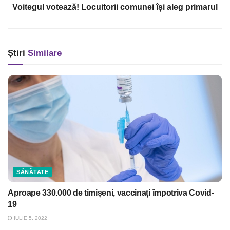
Voitegul votează! Locuitorii comunei își aleg primarul
Știri
Similare
SĂNĂTATE
Aproape 330.000 de timișeni, vaccinați împotriva Covid-
19
IULIE 5, 2022