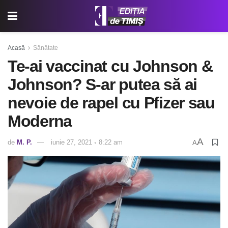
Acasă
Sănătate
Te-ai vaccinat cu Johnson &
Johnson? S-ar putea să ai
nevoie de rapel cu Pfizer sau
Moderna
A
de
M. P.
iunie 27, 2021 ◦ 8:22 am
A