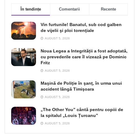
În tendințe
Comentarii
Recente
Vin furtunile! Banatul, sub cod galben
de vijelii şi ploi torenţiale
AUGUST 5, 2026
Noua Legea a Integrității a fost adoptată,
cu prevederile care îl vizează pe Dominic
Fritz
AUGUST 5, 2026
Maşină de Poliţie în şanţ, în urma unui
accident lângă Timişoara
AUGUST 5, 2026
„The Other You” cântă pentru copiii de
la spitalul „Louis Țurcanu”
AUGUST 5, 2026