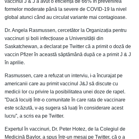
vaccinul J & J a avut o eficiență de 66% în prevenirea
formelor moderate până la severe de COVID-19 la nivel
global atunci când au circulat variante mai contagioase.
Dr. Angela Rasmussen, cercetător la Organizația pentru
vaccinuri și boli infecțioase a Universității din
Saskatchewan, a declarat pe Twitter că a primit o doză de
vaccin Pfizer în această săptămână după ce a primit J & J
în aprilie.
Rasmussen, care a refuzat un interviu, i-a încurajat pe
americanii care au primit vaccinul J&J să discute cu
medicii lor cu privire la posibilitatea unei doze de rapel.
”Dacă locuiți într-o comunitate în care rata de vaccinare
este scăzută, v-aș sugera să luați în considerare acest
lucru”, a scris ea pe Twitter.
Expertul în vaccinuri, Dr. Peter Hotez, de la Colegiul de
Medicină Baylor, a spus într-un mesaj pe Twitter, că o a