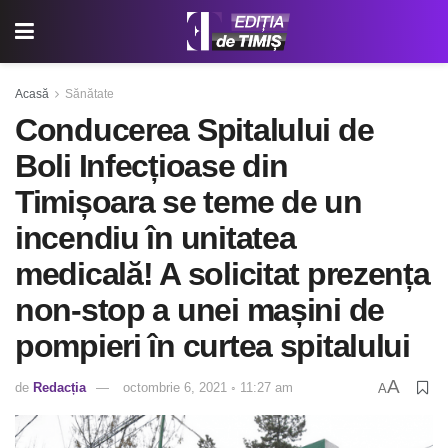
Acasă
Sănătate
Conducerea Spitalului de
Boli Infecțioase din
Timișoara se teme de un
incendiu în unitatea
medicală! A solicitat prezența
non-stop a unei mașini de
pompieri în curtea spitalului
A
de
Redacția
octombrie 6, 2021 ◦ 11:27 am
A