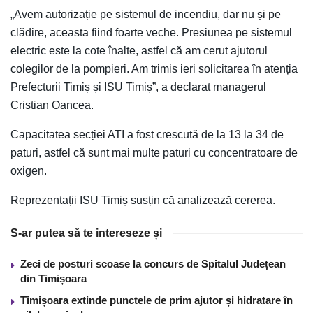
„Avem autorizație pe sistemul de incendiu, dar nu și pe
clădire, aceasta fiind foarte veche. Presiunea pe sistemul
electric este la cote înalte, astfel că am cerut ajutorul
colegilor de la pompieri. Am trimis ieri solicitarea în atenția
Prefecturii Timiș și ISU Timiș”, a declarat managerul
Cristian Oancea.
Capacitatea secției ATI a fost crescută de la 13 la 34 de
paturi, astfel că sunt mai multe paturi cu concentratoare de
oxigen.
Reprezentații ISU Timiș susțin că analizează cererea.
S-ar putea să te intereseze și
Zeci de posturi scoase la concurs de Spitalul Județean
din Timișoara
Timișoara extinde punctele de prim ajutor și hidratare în