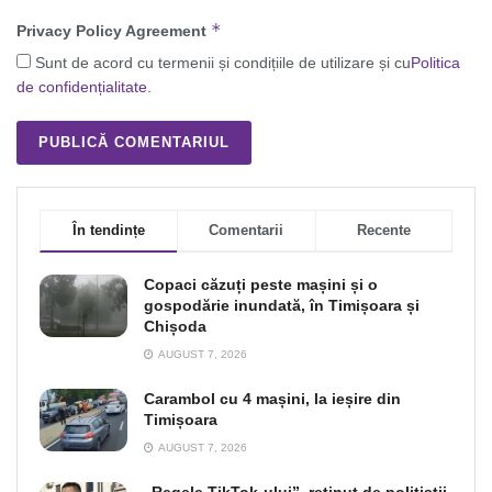
*
Privacy Policy Agreement
Sunt de acord cu termenii și condițiile de utilizare și cu
Politica
de confidențialitate
.
În tendințe
Comentarii
Recente
Copaci căzuți peste mașini și o
gospodărie inundată, în Timișoara și
Chișoda
AUGUST 7, 2026
Carambol cu 4 mașini, la ieșire din
Timișoara
AUGUST 7, 2026
„Regele TikTok-ului”, reţinut de poliţiştii