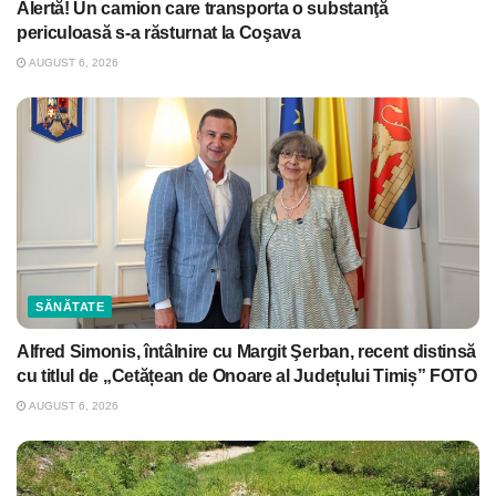
Alertă! Un camion care transporta o substanţă
periculoasă s-a răsturnat la Coşava
AUGUST 6, 2026
SĂNĂTATE
Alfred Simonis, întâlnire cu Margit Şerban, recent distinsă
cu titlul de „Cetățean de Onoare al Județului Timiș” FOTO
AUGUST 6, 2026