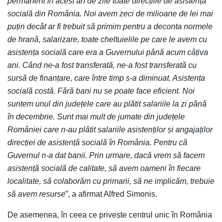
permanent în acest an de zile toate direcțiile de asistență
socială din România. Noi avem zeci de milioane de lei mai
puțin decât ar fi trebuit să primim pentru a deconta normele
de hrană, salarizare, toate cheltuielile pe care le avem cu
asistența socială care era a Guvernului până acum câțiva
ani. Când ne-a fost transferată, ne-a fost transferată cu
sursă de finanțare, care între timp s-a diminuat. Asistența
socială costă. Fără bani nu se poate face eficient. Noi
suntem unul din județele care au plătit salariile la zi până
în decembrie. Sunt mai mult de jumate din județele
României care n-au plătit salariile asistenților și angajaților
direcției de asistență socială în România. Pentru că
Guvernul n-a dat banii. Prin urmare, dacă vrem să facem
asistență socială de calitate, să avem oameni în fiecare
localitate, să colaborăm cu primarii, să ne implicăm, trebuie
să avem resurse
”, a afirmat Alfred Simonis.
De asemenea, în ceea ce privește centrul unic în România