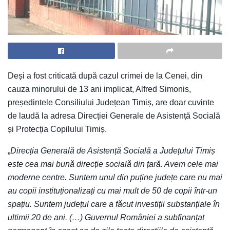
Deși a fost criticată după cazul crimei de la Cenei, din
cauza minorului de 13 ani implicat, Alfred Simonis,
președintele Consiliului Județean Timiș, are doar cuvinte
de laudă la adresa Direcției Generale de Asistență Socială
și Protecția Copilului Timiș.
„
Direcția Generală de Asistență Socială a Județului Timiș
este cea mai bună direcție socială din țară. Avem cele mai
moderne centre. Suntem unul din puține județe care nu mai
au copii instituționalizați cu mai mult de 50 de copii într-un
spațiu. Suntem județul care a făcut investiții substanțiale în
ultimii 20 de ani. (…) Guvernul României a subfinanțat