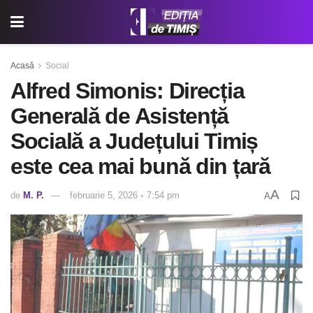
Acasă
Social
Alfred Simonis: Direcția
Generală de Asistență
Socială a Județului Timiș
este cea mai bună din țară
A
de
M. P.
februarie 5, 2026 ◦ 7:54 pm
A