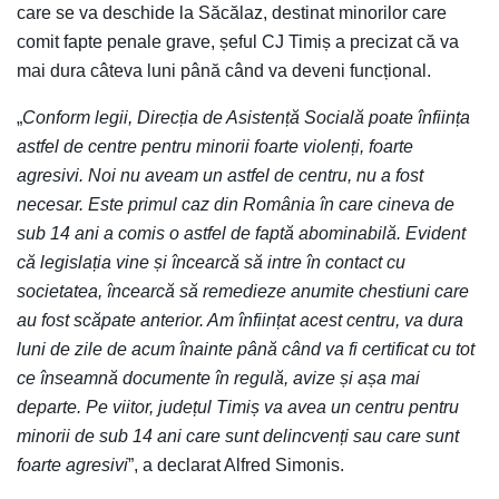
care se va deschide la Săcălaz, destinat minorilor care
comit fapte penale grave, șeful CJ Timiș a precizat că va
mai dura câteva luni până când va deveni funcțional.
„
Conform legii, Direcția de Asistență Socială poate înființa
astfel de centre pentru minorii foarte violenți, foarte
agresivi. Noi nu aveam un astfel de centru, nu a fost
necesar. Este primul caz din România în care cineva de
sub 14 ani a comis o astfel de faptă abominabilă. Evident
că legislația vine și încearcă să intre în contact cu
societatea, încearcă să remedieze anumite chestiuni care
au fost scăpate anterior. Am înființat acest centru, va dura
luni de zile de acum înainte până când va fi certificat cu tot
ce înseamnă documente în regulă, avize și așa mai
departe. Pe viitor, județul Timiș va avea un centru pentru
minorii de sub 14 ani care sunt delincvenți sau care sunt
foarte agresivi
”, a declarat Alfred Simonis.