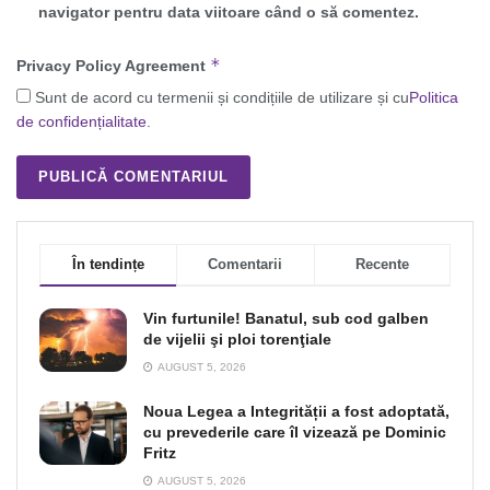
navigator pentru data viitoare când o să comentez.
*
Privacy Policy Agreement
Sunt de acord cu termenii și condițiile de utilizare și cu
Politica
de confidențialitate
.
În tendințe
Comentarii
Recente
Vin furtunile! Banatul, sub cod galben
de vijelii şi ploi torenţiale
AUGUST 5, 2026
Noua Legea a Integrității a fost adoptată,
cu prevederile care îl vizează pe Dominic
Fritz
AUGUST 5, 2026