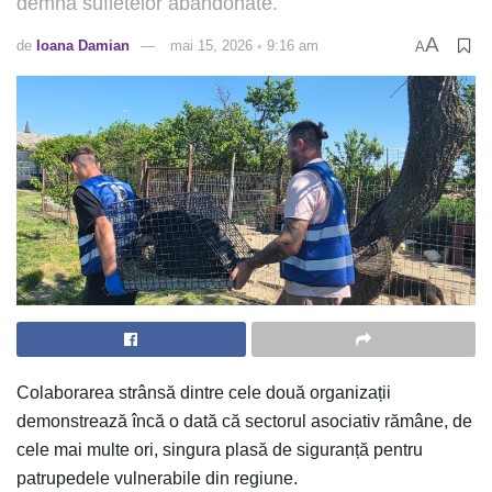
demnă sufletelor abandonate.
A
de
Ioana Damian
mai 15, 2026 ◦ 9:16 am
A
Colaborarea strânsă dintre cele două organizații
demonstrează încă o dată că sectorul asociativ rămâne, de
cele mai multe ori, singura plasă de siguranță pentru
patrupedele vulnerabile din regiune.