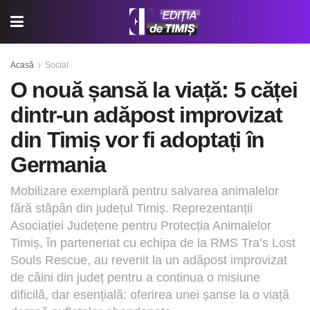
Acasă
Social
O nouă șansă la viață: 5 căței
dintr-un adăpost improvizat
din Timiș vor fi adoptați în
Germania
Mobilizare exemplară pentru salvarea animalelor
fără stăpân din județul Timiș. Reprezentanții
Asociației Județene pentru Protecția Animalelor
Timiș, în parteneriat cu echipa de la RMS Tra’s Lost
Souls Rescue, au revenit la un adăpost improvizat
de câini din județ pentru a continua o misiune
dificilă, dar esențială: oferirea unei șanse la o viață