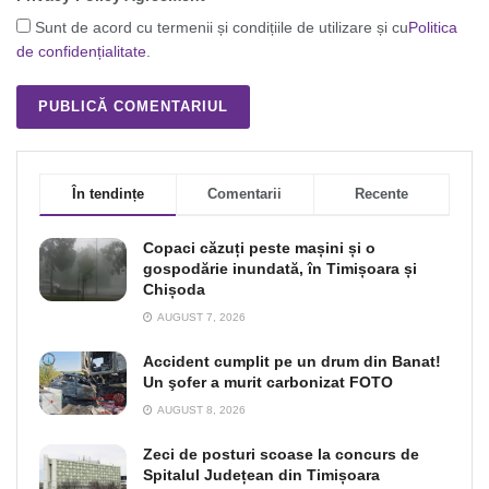
Sunt de acord cu termenii și condițiile de utilizare și cu
Politica
de confidențialitate
.
În tendințe
Comentarii
Recente
Copaci căzuți peste mașini și o
gospodărie inundată, în Timișoara și
Chișoda
AUGUST 7, 2026
Accident cumplit pe un drum din Banat!
Un şofer a murit carbonizat FOTO
AUGUST 8, 2026
Zeci de posturi scoase la concurs de
Spitalul Județean din Timișoara