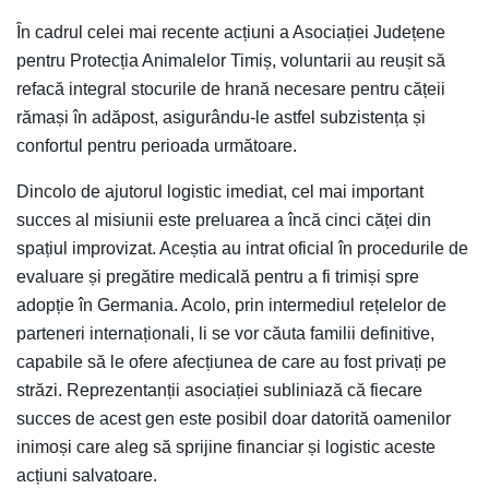
În cadrul celei mai recente acțiuni a Asociației Județene
pentru Protecția Animalelor Timiș, voluntarii au reușit să
refacă integral stocurile de hrană necesare pentru cățeii
rămași în adăpost, asigurându-le astfel subzistența și
confortul pentru perioada următoare.
Dincolo de ajutorul logistic imediat, cel mai important
succes al misiunii este preluarea a încă cinci căței din
spațiul improvizat. Aceștia au intrat oficial în procedurile de
evaluare și pregătire medicală pentru a fi trimiși spre
adopție în Germania. Acolo, prin intermediul rețelelor de
parteneri internaționali, li se vor căuta familii definitive,
capabile să le ofere afecțiunea de care au fost privați pe
străzi. Reprezentanții asociației subliniază că fiecare
succes de acest gen este posibil doar datorită oamenilor
inimoși care aleg să sprijine financiar și logistic aceste
acțiuni salvatoare.