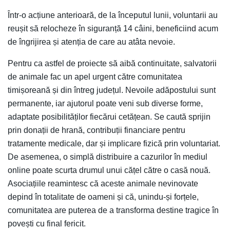
Într-o acțiune anterioară, de la începutul lunii, voluntarii au
reușit să relocheze în siguranță 14 câini, beneficiind acum
de îngrijirea și atenția de care au atâta nevoie.
Pentru ca astfel de proiecte să aibă continuitate, salvatorii
de animale fac un apel urgent către comunitatea
timișoreană și din întreg județul. Nevoile adăpostului sunt
permanente, iar ajutorul poate veni sub diverse forme,
adaptate posibilităților fiecărui cetățean. Se caută sprijin
prin donații de hrană, contribuții financiare pentru
tratamente medicale, dar și implicare fizică prin voluntariat.
De asemenea, o simplă distribuire a cazurilor în mediul
online poate scurta drumul unui cățel către o casă nouă.
Asociațiile reamintesc că aceste animale nevinovate
depind în totalitate de oameni și că, unindu-și forțele,
comunitatea are puterea de a transforma destine tragice în
povești cu final fericit.