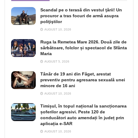
Scandal pe o terasă din vestul ţării! Un
procuror a tras focuri de armă asupra
poliţiştilor
AUGUST 10, 2026
Ruga la Remetea Mare 2026. Două zile de
sărbătoare, folclor și spectacol de Sfânta
Maria
AUGUST 5, 2026
Tânăr de 19 ani din Făget, arestat
preventiv pentru agresarea sexuală unei
minore de 16 ani
AUGUST 10, 2026
Timișul, în topul național la sancționarea
șoferilor agresivi. Peste 120 de
conducători auto amendați în județ prin
aplicația e-SAR
AUGUST 10, 2026