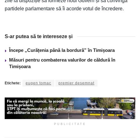
zile la dispoziție să formeze noul Guvern și să convingă
partidele parlamentare să îi acorde votul de încredere.
S-ar putea să te intereseze și
Începe „Curățenia până la bordură” în Timișoara
Măsuri pentru combaterea valurilor de căldură în
Timișoara
Etichete:
eugen tomac
premier desemnat
PUBLICITATE