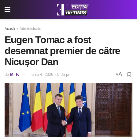
Acasă
Administrație
Eugen Tomac a fost
desemnat premier de către
Nicușor Dan
A
de
M. P.
iunie 4, 2026 ◦ 5:35 pm
A