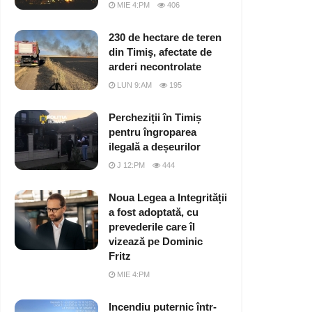
MIE 4:PM
406
230 de hectare de teren
din Timiş, afectate de
arderi necontrolate
LUN 9:AM
195
Percheziții în Timiș
pentru îngroparea
ilegală a deșeurilor
J 12:PM
444
Noua Legea a Integrității
a fost adoptată, cu
prevederile care îl
vizează pe Dominic
Fritz
MIE 4:PM
Incendiu puternic într-