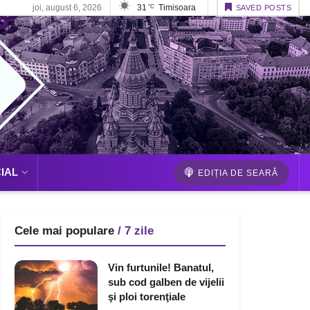
joi, august 6, 2026
31
Timisoara
°C
SAVED POSTS
IAL
EDIȚIA DE SEARĂ
Cele mai populare
/ 7 zile
Vin furtunile! Banatul,
sub cod galben de vijelii
şi ploi torenţiale