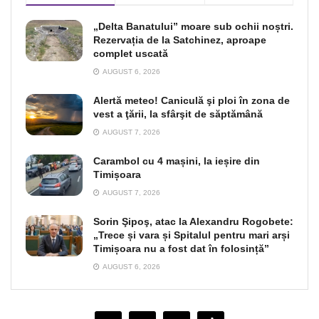
„Delta Banatului” moare sub ochii noștri.
Rezervația de la Satchinez, aproape
complet uscată
AUGUST 6, 2026
Alertă meteo! Caniculă şi ploi în zona de
vest a ţării, la sfârşit de săptămână
AUGUST 7, 2026
Carambol cu 4 mașini, la ieșire din
Timișoara
AUGUST 7, 2026
Sorin Şipoş, atac la Alexandru Rogobete:
„Trece și vara și Spitalul pentru mari arși
Timișoara nu a fost dat în folosință”
AUGUST 6, 2026