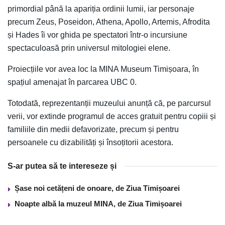
primordial până la apariția ordinii lumii, iar personaje
precum Zeus, Poseidon, Athena, Apollo, Artemis, Afrodita
și Hades îi vor ghida pe spectatori într-o incursiune
spectaculoasă prin universul mitologiei elene.
Proiecțiile vor avea loc la MINA Museum Timișoara, în
spațiul amenajat în parcarea UBC 0.
Totodată, reprezentanții muzeului anunță că, pe parcursul
verii, vor extinde programul de acces gratuit pentru copiii și
familiile din medii defavorizate, precum și pentru
persoanele cu dizabilități și însoțitorii acestora.
S-ar putea să te intereseze și
Șase noi cetățeni de onoare, de Ziua Timișoarei
Noapte albă la muzeul MINA, de Ziua Timișoarei