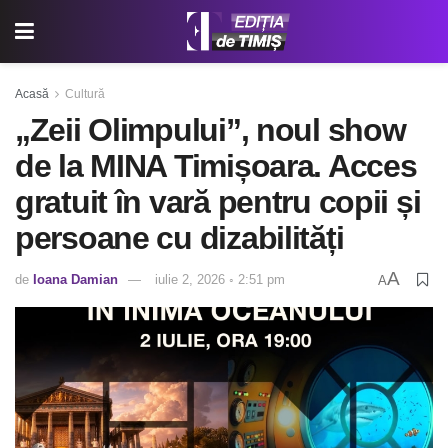
Acasă
Cultură
„Zeii Olimpului”, noul show
de la MINA Timișoara. Acces
gratuit în vară pentru copii și
persoane cu dizabilități
A
de
Ioana Damian
iulie 2, 2026 ◦ 2:51 pm
A