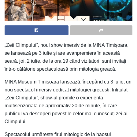
„Zeii Olimpului”, noul show imersiv de la MINA Timișoara,
se lansează pe 3 iulie și are avanpremiera în această
seară, joi, 2 iulie, de la ora 19 când vizitatorii sunt invitați
într-o călătorie spectaculoasă prin mitologia greacă.
MINA Museum Timișoara lansează, începând cu 3 iulie, un
nou spectacol imersiv dedicat mitologiei grecești. Intitulat
„Zeii Olimpului”, show-ul promite o experiență
multisenzorială de aproximativ 20 de minute, în care
publicul va descoperi poveștile celor mai cunoscuți zei ai
Olimpului.
Spectacolul urmărește firul mitologic de la haosul