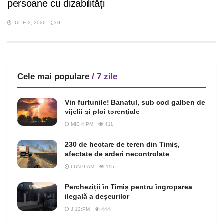
persoane cu dizabilități
IULIE 2, 2026
0
Cele mai populare
/ 7 zile
Vin furtunile! Banatul, sub cod galben de
vijelii şi ploi torenţiale
MIE 4:PM
411
230 de hectare de teren din Timiş,
afectate de arderi necontrolate
LUN 9:AM
195
Percheziții în Timiș pentru îngroparea
ilegală a deșeurilor
J 12:PM
444