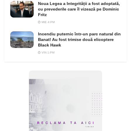
Noua Legea a Integrității a fost adoptată,
cu prevederile care îl vizează pe Dominic
Fritz
MIE 4:PM
Incendiu puternic într-un parc natural din
Banat! Au fost trimise două elicoptere
Black Hawk
VIN 1:PM