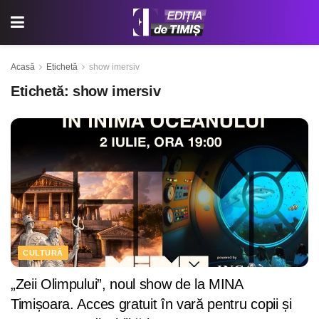
Acasă
Etichetă
show imersiv
Etichetă:
show imersiv
CULTURĂ
„Zeii Olimpului”, noul show de la MINA
Timișoara. Acces gratuit în vară pentru copii și