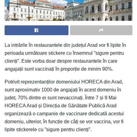
La intrările în restaurantele din județul Arad vor fi lipite în
perioada următoare stickere cu însemnul ”sigure pentru
clienți”. Este vorba doar despre restaurantele în care
angajații sunt vaccinați în proporție de minim 90%.
Potrivit reprezentanților domeniului HORECA din Arad,
sunt aproximativ 1000 de angajați în acest domeniu în
județ. 70% dintre ei sunt nevaccinați. Între 7 și 9 Mai
HORECA Arad și Direcția de Sănătate Publică Arad
organizează o campanie de vaccinare dedicată acestui
domeniu, ulterior, în funcție de câți se vor vaccina, vor fi
lipite stickerele cu ”sigure pentru clienți”.