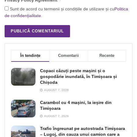
Privacy Policy Agreement
Sunt de acord cu termenii și condițiile de utilizare și cu
Politica
de confidențialitate
.
În tendințe
Comentarii
Recente
Copaci căzuți peste mașini și o
gospodărie inundată, în Timișoara și
Chișoda
AUGUST 7, 2026
Carambol cu 4 mașini, la ieșire din
Timișoara
AUGUST 7, 2026
Trafic îngreunat pe autostrada Timişoara
– Lugoj, din cauza unui camion care a