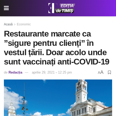
Acasă
Economic
Restaurante marcate ca
”sigure pentru clienți” în
vestul țării. Doar acolo unde
sunt vaccinați anti-COVID-19
A
de
Redacția
aprilie 29, 2021 ◦ 12:25 pm
A