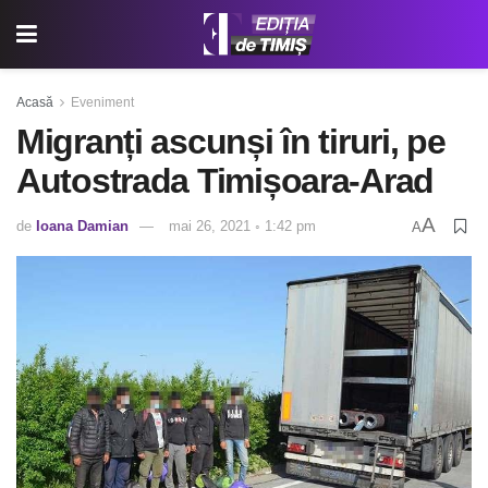
Acasă
Eveniment
Migranți ascunși în tiruri, pe
Autostrada Timișoara-Arad
A
de
Ioana Damian
mai 26, 2021 ◦ 1:42 pm
A