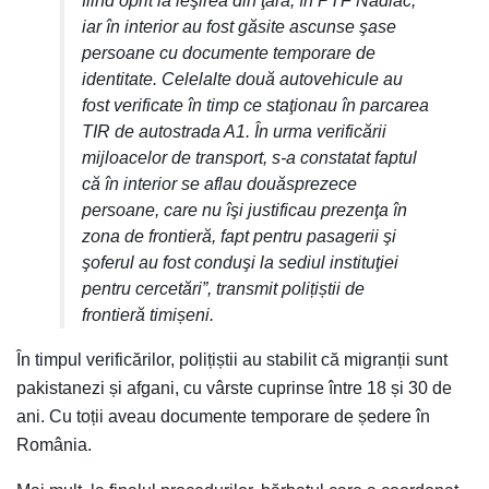
fiind oprit la ieşirea din ţară, în PTF Nădlac,
iar în interior au fost găsite ascunse şase
persoane cu documente temporare de
identitate. Celelalte două autovehicule au
fost verificate în timp ce staţionau în parcarea
TIR de autostrada A1. În urma verificării
mijloacelor de transport, s-a constatat faptul
că în interior se aflau douăsprezece
persoane, care nu îşi justificau prezenţa în
zona de frontieră, fapt pentru pasagerii şi
şoferul au fost conduşi la sediul instituţiei
pentru cercetări”, transmit polițiștii de
frontieră timișeni.
În timpul verificărilor, polițiștii au stabilit că migranții sunt
pakistanezi și afgani, cu vârste cuprinse între 18 și 30 de
ani. Cu toții aveau documente temporare de ședere în
România.