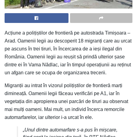
Acțiune a polițiștilor de frontieră pe autostrada Timișoara –
Arad. Oamenii legii au descoperit 18 migranți care au urcat
pe ascuns în trei tiruri, în încercarea de a ieși ilegal din
România. Oamenii legii au reușit să prindă ulterior șase
dintre ei în Vama Nădlac, iar în timpul operațiunii au reținut
un afgan care se ocupa de organizarea trecerii.
Migranții au intrat în vizorul polițiștilor de frontieră marți
dimineață. Oamenii legii făceau verificări pe A1, iar în
vegetația din apropierea unei parcări de tiruri au observat
mai mulți oameni. Mai mult, un individ încerca remorcile
automarfarelor, iar ulterior i-a urcat în ele.
„Unul dintre automarfare s-a pus în mișcare,