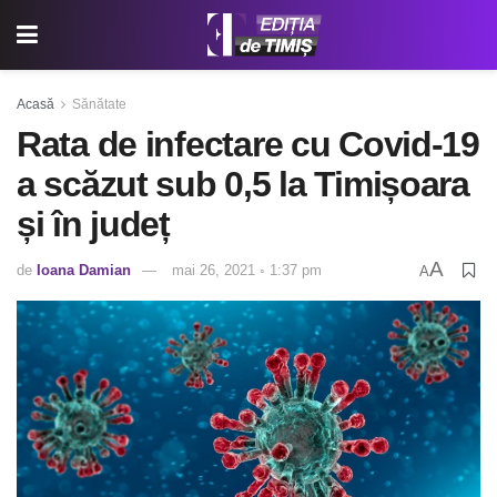
Acasă
Sănătate
Rata de infectare cu Covid-19
a scăzut sub 0,5 la Timișoara
și în județ
A
de
Ioana Damian
mai 26, 2021 ◦ 1:37 pm
A