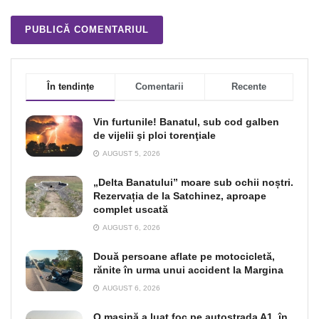
În tendințe
Comentarii
Recente
Vin furtunile! Banatul, sub cod galben
de vijelii şi ploi torenţiale
AUGUST 5, 2026
„Delta Banatului” moare sub ochii noștri.
Rezervația de la Satchinez, aproape
complet uscată
AUGUST 6, 2026
Două persoane aflate pe motocicletă,
rănite în urma unui accident la Margina
AUGUST 6, 2026
O maşină a luat foc pe autostrada A1, în