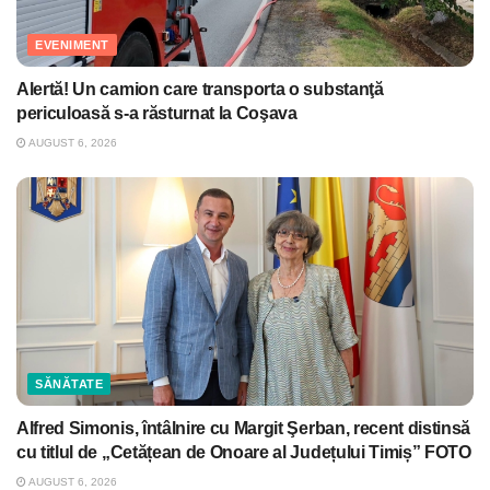
EVENIMENT
Alertă! Un camion care transporta o substanţă
periculoasă s-a răsturnat la Coşava
AUGUST 6, 2026
SĂNĂTATE
Alfred Simonis, întâlnire cu Margit Şerban, recent distinsă
cu titlul de „Cetățean de Onoare al Județului Timiș” FOTO
AUGUST 6, 2026