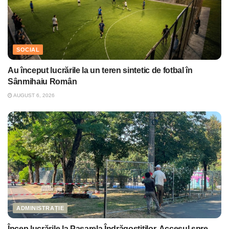
SOCIAL
Au început lucrările la un teren sintetic de fotbal în
Sânmihaiu Român
AUGUST 6, 2026
ADMINISTRAȚIE
Încep lucrările la Pasarela Îndrăgostiților. Accesul spre