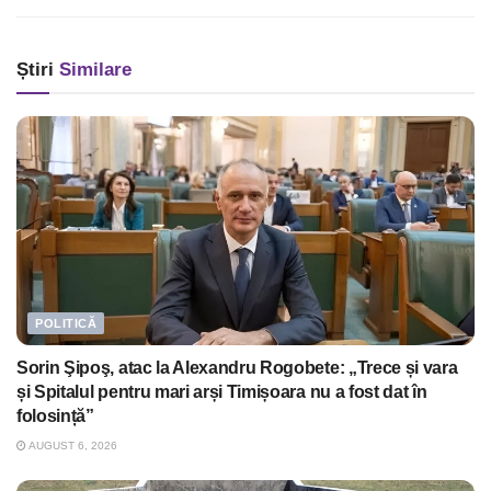
Știri
Similare
POLITICĂ
Sorin Şipoş, atac la Alexandru Rogobete: „Trece și vara
și Spitalul pentru mari arși Timișoara nu a fost dat în
folosință”
AUGUST 6, 2026