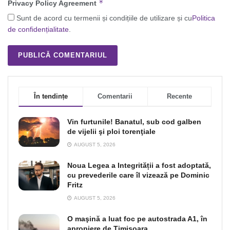
*
Privacy Policy Agreement
Sunt de acord cu termenii și condițiile de utilizare și cu
Politica
de confidențialitate
.
În tendințe
Comentarii
Recente
Vin furtunile! Banatul, sub cod galben
de vijelii şi ploi torenţiale
AUGUST 5, 2026
Noua Legea a Integrității a fost adoptată,
cu prevederile care îl vizează pe Dominic
Fritz
AUGUST 5, 2026
O maşină a luat foc pe autostrada A1, în
apropiere de Timişoara