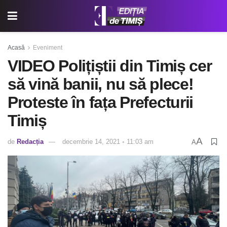
Acasă
Eveniment
VIDEO Polițiștii din Timiș cer
să vină banii, nu să plece!
Proteste în fața Prefecturii
Timiș
A
de
Redacția
decembrie 14, 2021 ◦ 11:03 am
A