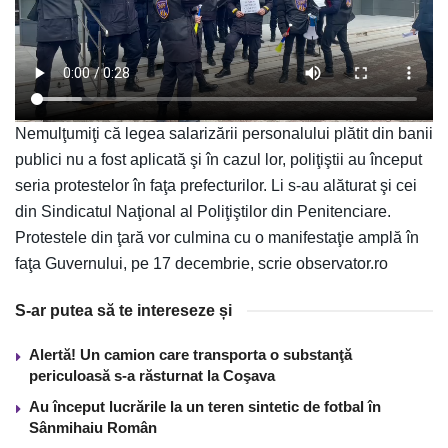
Nemulţumiţi că legea salarizării personalului plătit din banii
publici nu a fost aplicată şi în cazul lor, poliţiştii au început
seria protestelor în faţa prefecturilor. Li s-au alăturat şi cei
din Sindicatul Naţional al Poliţiştilor din Penitenciare.
Protestele din ţară vor culmina cu o manifestaţie amplă în
faţa Guvernului, pe 17 decembrie, scrie observator.ro
S-ar putea să te intereseze și
Alertă! Un camion care transporta o substanţă
periculoasă s-a răsturnat la Coşava
Au început lucrările la un teren sintetic de fotbal în
Sânmihaiu Român