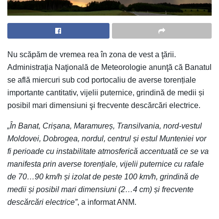
Nu scăpăm de vremea rea în zona de vest a ţării.
Administraţia Naţională de Meteorologie anunţă că Banatul
se află miercuri sub cod portocaliu de averse torențiale
importante cantitativ, vijelii puternice, grindină de medii și
posibil mari dimensiuni şi frecvente descărcări electrice.
„În Banat, Crișana, Maramureș, Transilvania, nord-vestul
Moldovei, Dobrogea, nordul, centrul și estul Munteniei vor
fi perioade cu instabilitate atmosferică accentuată ce se va
manifesta prin averse torențiale, vijelii puternice cu rafale
de 70…90 km/h și izolat de peste 100 km/h, grindină de
medii și posibil mari dimensiuni (2…4 cm) și frecvente
descărcări electrice”
, a informat ANM.