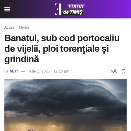
Acasă
Mediu
Banatul, sub cod portocaliu
de vijelii, ploi torenţiale şi
grindină
A
de
M. P.
iulie 2, 2026 ◦ 12:20 pm
A