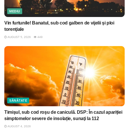
MEDIU
Vin furtunile! Banatul, sub cod galben de vijelii şi ploi
torenţiale
AUGUST 5, 2026
449
SĂNĂTATE
Timişul, sub cod roşu de caniculă. DSP: În cazul apariției
simptomelor severe de insolație, sunaţi la 112
AUGUST 4, 2026